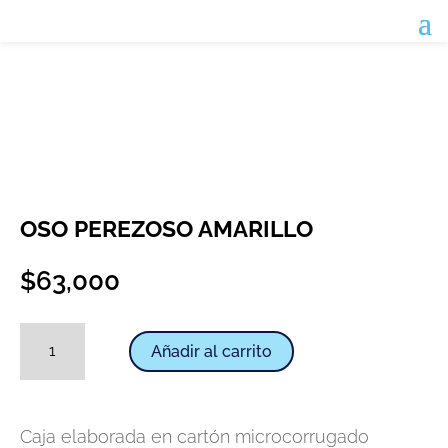
OSO PEREZOSO AMARILLO
$
63,000
Oso
Añadir al carrito
perezoso
amarillo
cantidad
Caja elaborada en cartón microcorrugado