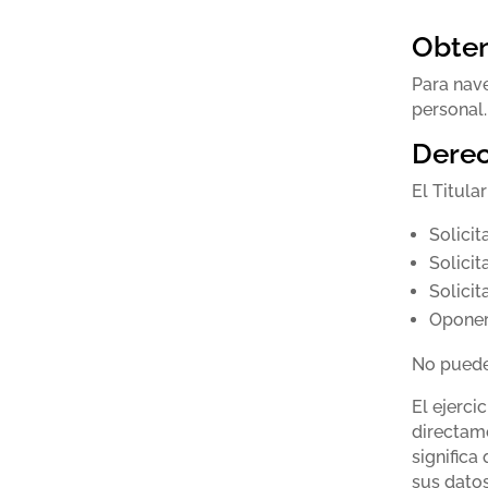
Obten
Para nave
personal.
Dere
El Titula
Solicit
Solicit
Solicit
Oponer
No puede 
El ejerci
directame
significa
sus datos