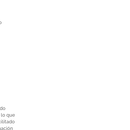
o
ido
 lo que
ilitado
mación