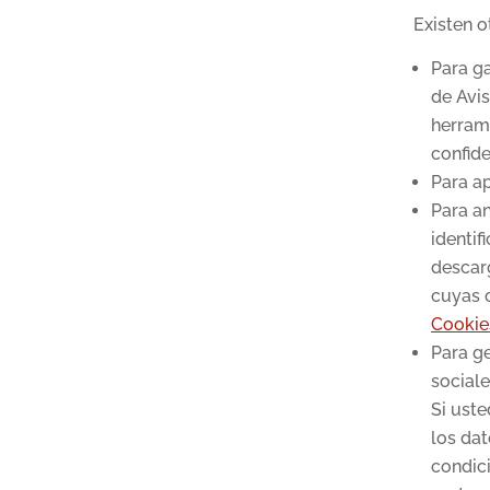
Existen o
Para ga
de Avis
herrami
confide
Para ap
Para an
identif
descar
cuyas c
Cookie
Para ge
sociale
Si uste
los dat
condic