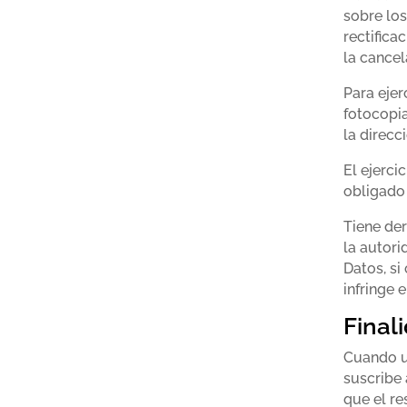
sobre los
rectifica
la cancel
Para ejer
fotocopi
la direc
El ejerci
obligado 
Tiene der
la autori
Datos, si
infringe 
Final
Cuando us
suscribe 
que el re