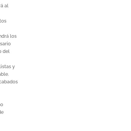
á al
atos
ndrá los
sario
o del
listas y
ble.
recabados
no
de