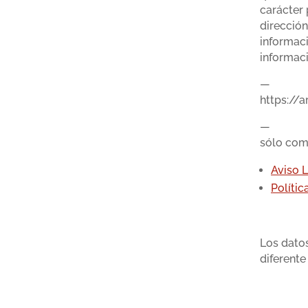
carácter 
dirección
informaci
informaci
—
https://
—
sólo como
Aviso 
Polític
Los datos
diferente