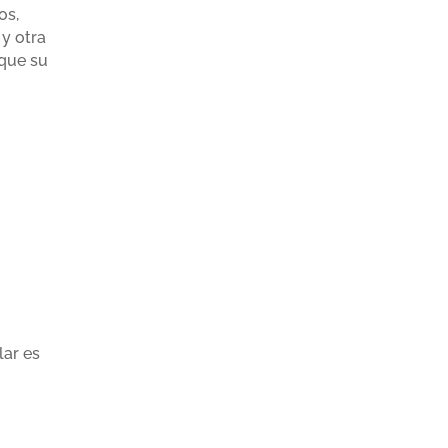
os,
 y otra
 que su
lar es