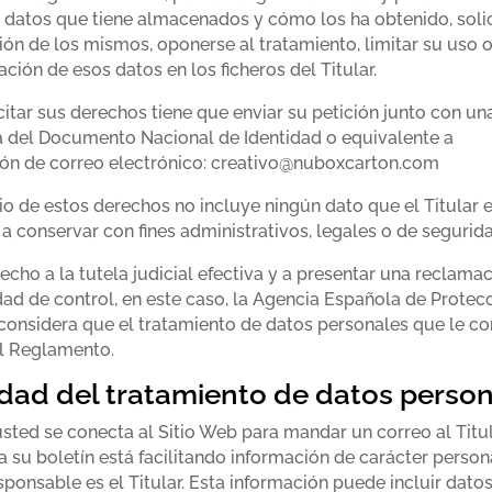
 datos que tiene almacenados y cómo los ha obtenido, solic
ción de los mismos, oponerse al tratamiento, limitar su uso o
ación de esos datos en los ficheros del Titular.
citar sus derechos tiene que enviar su petición junto con un
a del Documento Nacional de Identidad o equivalente a
ción de correo electrónico: creativo@nuboxcarton.com
cio de estos derechos no incluye ningún dato que el Titular 
a conservar con fines administrativos, legales o de segurida
echo a la tutela judicial efectiva y a presentar una reclama
dad de control, en este caso, la Agencia Española de Protec
 considera que el tratamiento de datos personales que le c
el Reglamento.
idad del tratamiento de datos perso
ted se conecta al Sitio Web para mandar un correo al Titul
a su boletín está facilitando información de carácter person
sponsable es el Titular. Esta información puede incluir dato