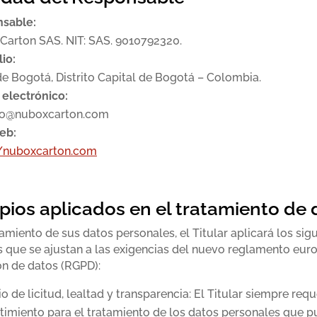
sable:
Carton SAS. NIT: SAS. 9010792320.
io:
e Bogotá, Distrito Capital de Bogotá – Colombia.
 electrónico:
vo@nuboxcarton.com
eb:
//nuboxcarton.com
ipios aplicados en el tratamiento de
tamiento de sus datos personales, el Titular aplicará los sig
s que se ajustan a las exigencias del nuevo reglamento eur
ón de datos (RGPD):
io de licitud, lealtad y transparencia: El Titular siempre requ
timiento para el tratamiento de los datos personales que p