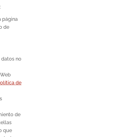
:
a página
lo de
s datos no
o Web
olítica de
s
amiento de
ellas
so que