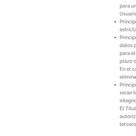
para un
Usuari
Princip
estrict
Princip
datos 
para el
plazo d
En el c
elimina
Princip
serán t
integri
El Titu
autoriz
tercero