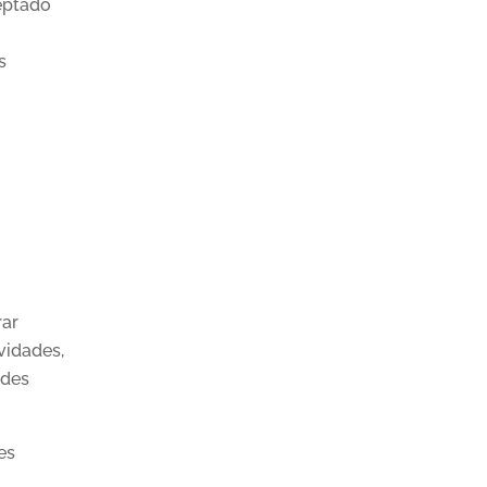
eptado
s
rar
vidades,
edes
es