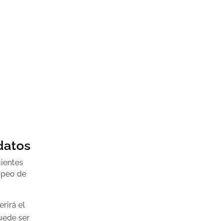
 datos
uientes
opeo de
erirá el
uede ser