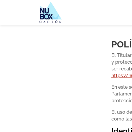
POLÍ
El Titula
y protecc
ser recab
https://
En este s
Parlament
protecció
El uso de
como las
Ident