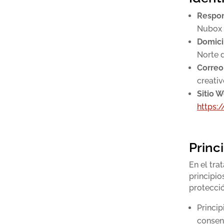
Respon
Nubox 
Domicil
Norte d
Correo
creati
Sitio W
https:
Princ
En el tra
principio
protecci
Princip
consen