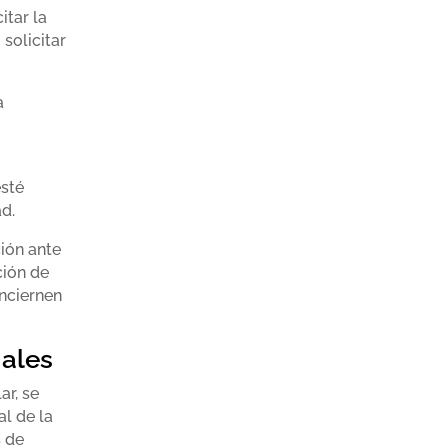
itar la
 solicitar
a
esté
d.
ción ante
ción de
onciernen
nales
ar, se
al de la
s de