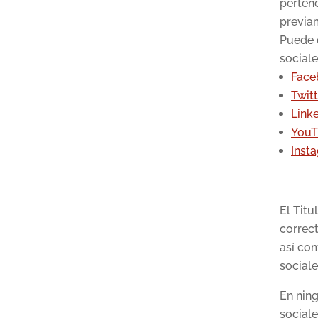
perten
previa
Puede c
sociale
Face
Twitt
Link
YouT
Inst
El Titu
correct
así com
sociale
En ning
sociale