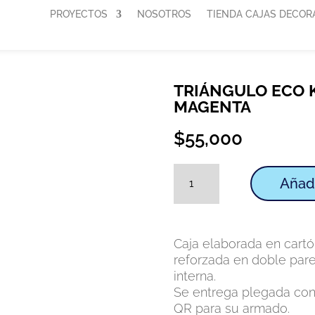
PROYECTOS
NOSOTROS
TIENDA CAJAS DECOR
TRIÁNGULO ECO 
MAGENTA
$
55,000
Triángulo
Añadi
eco
kraft
tapa
magenta
Caja elaborada en cart
cantidad
reforzada en doble pare
interna.
Se entrega plegada con
QR para su armado.