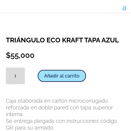
TRIÁNGULO ECO KRAFT TAPA AZUL
$
55,000
Triángulo
Añadir al carrito
eco
kraft
tapa
azul
Caja elaborada en cartón microcorrugado
cantidad
reforzada en doble pared con tapa superior
interna.
Se entrega plegada con instrucciones código
QR para su armado.