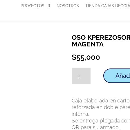
PROYECTOS
NOSOTROS
TIENDA CAJAS DECOR
OSO KPEREZOSOR
MAGENTA
$
55,000
Oso
Añadi
kperezosoraft
tapa
magenta
cantidad
Caja elaborada en cart
reforzada en doble pare
interna.
Se entrega plegada con
QR para su armado.